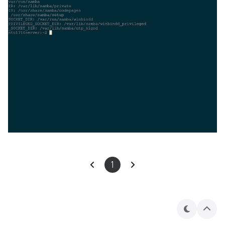
1
테
상
마
단