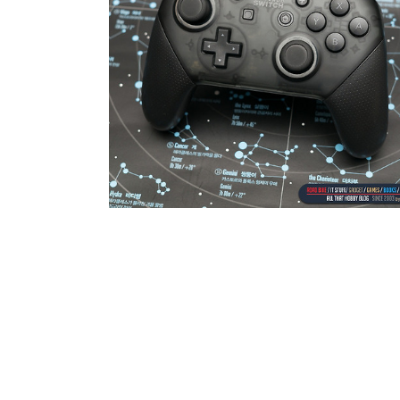
2017.12.26
·
Hobby Life/콘솔 게임 * Nintendo Swit