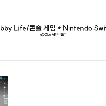
bby Life/콘솔 게임 * Nintendo Swi
cOOLwARP.NET