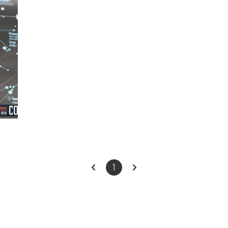
ch
이
다
1
전
음