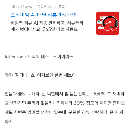
비도 아껴보세요.
https://www.리뷰플랜.com
광고
프리미엄 AI 배달 리뷰관리 배민,쿠
팡,요기요 리뷰 관리
배달앱 리뷰 AI 자동 관리하고, 리뷰관리
에서 벗어나세요! 365일 매일 자동으로
배민,쿠팡이츠,요기요,땡겨요 리뷰 종합
관리
tatter tools 트랙백 테스트~ 아아아~
캬캬..잘되나.. 흐..이거보면 한번 해보아
얼음과 불의 노래라..난 니한테서 첨 듣는건데...TRGP의 그 재미라
고 생각하면 무리가 없을려나? 피새의 30% 정도의 재미만 준다고
해도 한번쯤 읽어볼 생각이 있는데..꾸준한 리뷰 부탁하마. 좀 자세
하게..