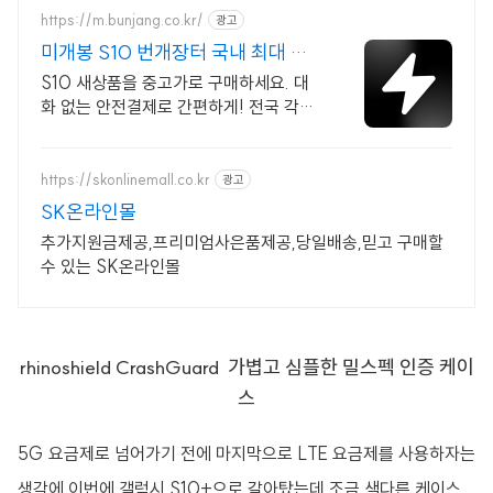
https://m.bunjang.co.kr/
광고
미개봉 S10 번개장터 국내 최대 브
랜드 중고거래
S10 새상품을 중고가로 구매하세요. 대
화 없는 안전결제로 간편하게! 전국 각지
에서 올라오는 전국구 최다 상품 매일 10
만 개 이상의 신규 상품 업로드
https://skonlinemall.co.kr
광고
SK온라인몰
추가지원금제공,프리미엄사은품제공,당일배송,믿고 구매할
수 있는 SK온라인몰
rhinoshield CrashGuard 가볍고 심플한 밀스펙 인증 케이
스
5G 요금제로 넘어가기 전에 마지막으로 LTE 요금제를 사용하자는
생각에 이번에 갤럭시 S10+으로 갈아탔는데 조금 색다른 케이스