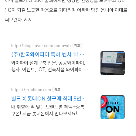
아직 빌드가 0.5b에 불과하지만 상당한 안정성을 보여주고 있다.
1.0이 되길 느긋한 마음으로 기다리며 어짜피 망친 옴니아 이대로
써보련다 ㅎㅎ
http://blog.naver.com/koreawifi
광고
(주)한국와이파이 특허,벤처 1:1 맞
춤 상담 및 견적
와이파이 설계구축 전문, 공공와이파이,
행사, 이벤트, IOT, 건축시설 와이파이 설
계 구축 프로모션 전문회사, 팝업스토어
등 다수 레퍼런스 보유
https://m.lotteon.com
광고
빌드 X 롯데ON 첫구매 최대 5천원
혜택!
내 취향에 딱 맞는 브랜드별 혜택+중복
쿠폰! 지금 롯데온에서 만나보세요!