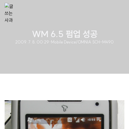
WM 6.5 펌업 성공
2009. 7. 8. 00:29
·
Mobile Device/OMNIA SCH-M490