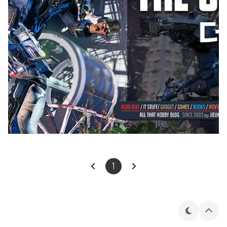
1
테
상
마
단