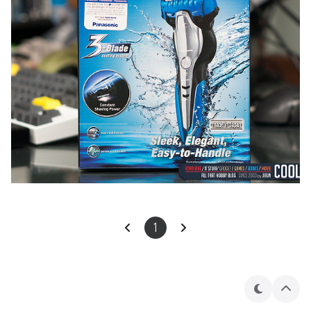
1
테
상
마
단