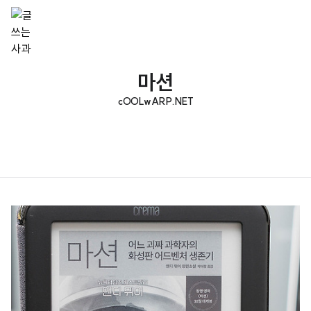
마션
cOOLwARP.NET