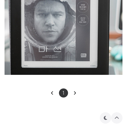
1
테
상
마
단