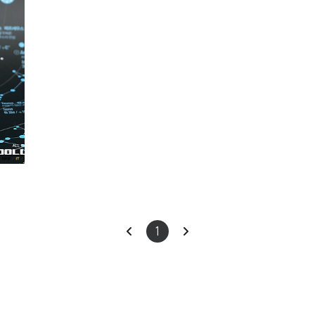
ears
이
다
1
전
음