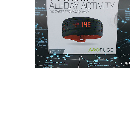
2016.03.31
·
Hobby Life/자전거 * Riding Story & G