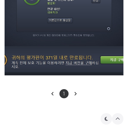
1
테
상
마
단