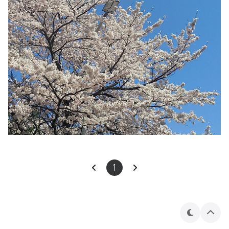
1
테
상
마
단