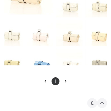
1
테
상
마
단