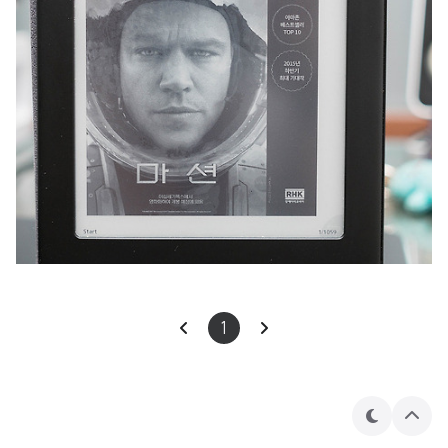
1
테
상
마
단