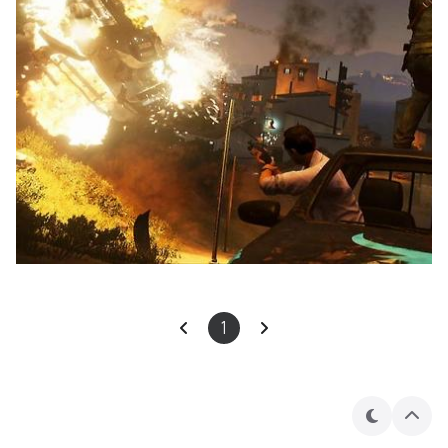
1
테
상
마
단