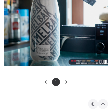
1
테
상
마
단