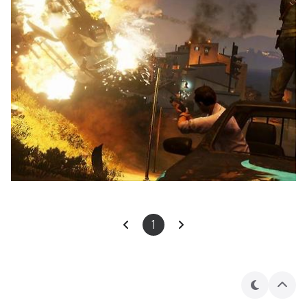
1
테
상
마
단