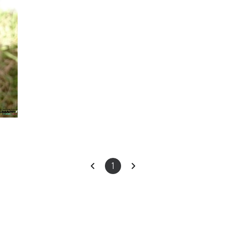
ars
이
다
1
전
음