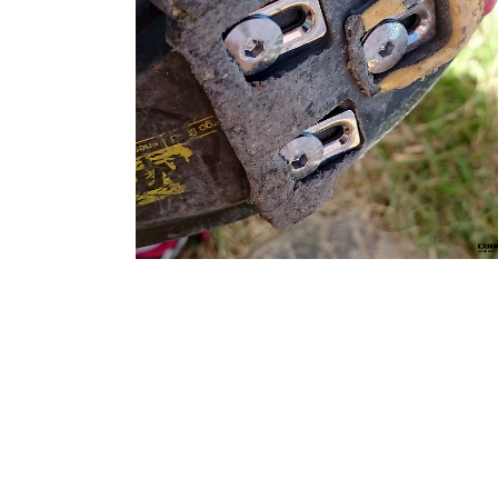
2015.10.26
·
Hobby Life/자전거 * Riding Story & Ge