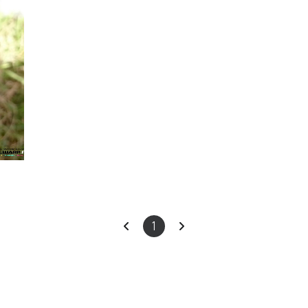
ars
이
다
1
전
음