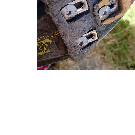
2015.10.26
·
Hobby Life/자전거 * Riding Story & Ge