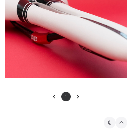
1
테
상
마
단