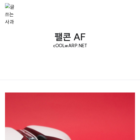
팰콘 AF
cOOLwARP.NET