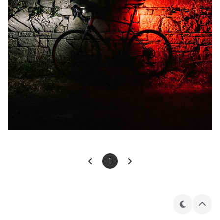
1
테
상
마
단