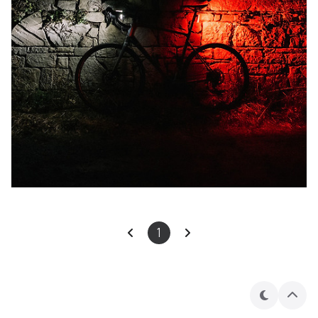
1
테
상
마
단