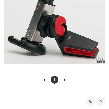
1
테
상
마
단