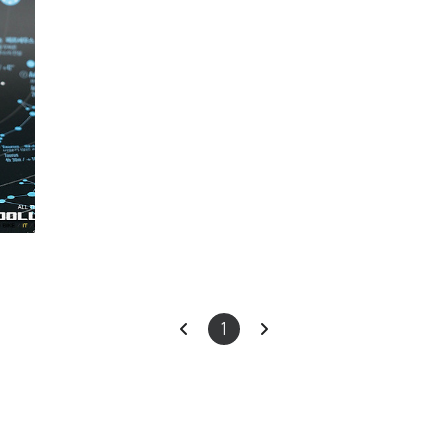
ears
이
다
1
전
음