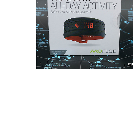
2016.03.31
·
Hobby Life/자전거 * Riding Story & G