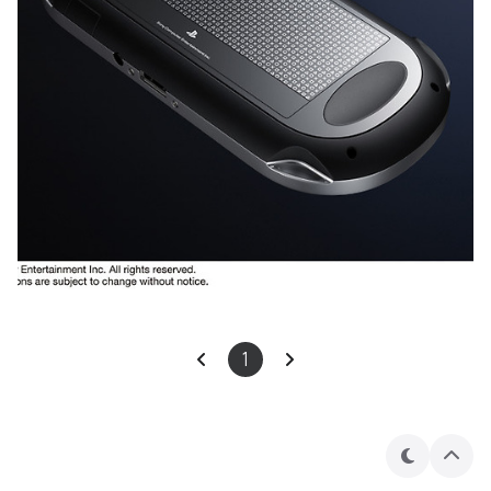
1
테
상
마
단