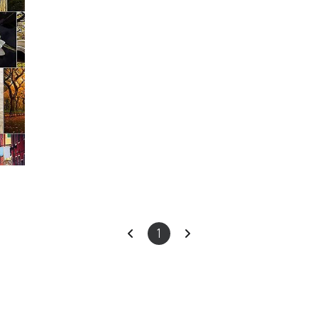
이
다
1
전
음