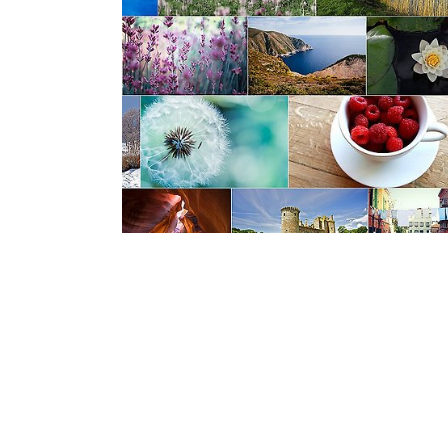
2015.07.22
·
IT Info & Tips/리눅스 & NAS Info