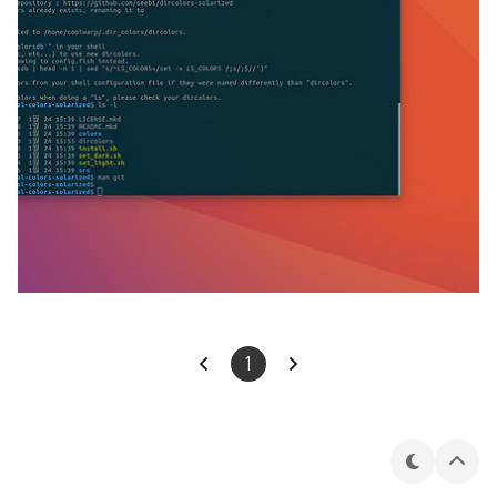
1
테
상
마
단