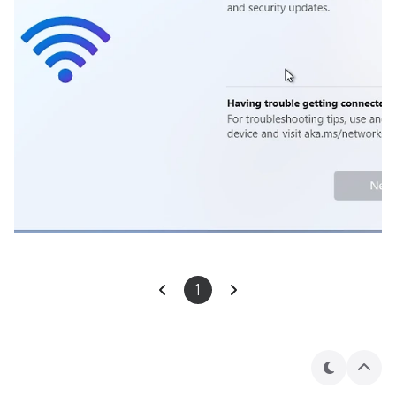
1
테
상
마
단