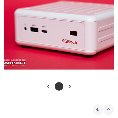
1
테
상
마
단