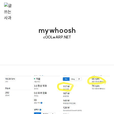
mywhoosh
cOOLwARP.NET