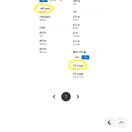
1
테
상
마
단