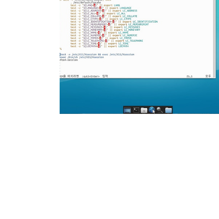
2017.02.08
·
IT Info & Tips/리눅스 & NAS Info