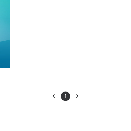
이
다
1
전
음