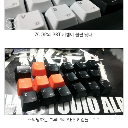
700R의 PBT 키캡이 훨씬 낮다.
소외당하는 그루브의 ABS 키캡들.. ㅋㅋ