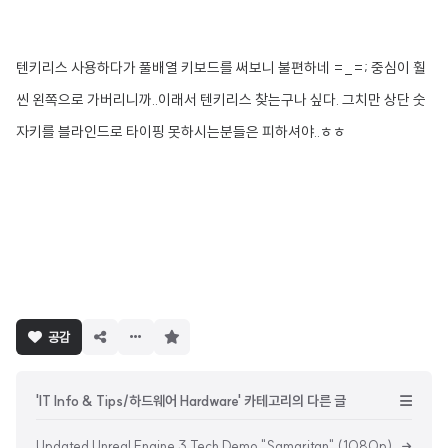
텐키리스 사용하다가 풀배열 키보드를 써보니 불편하네 =_=; 중심이 훨
씬 왼쪽으로 가버리니까..이래서 텐키리스 찾는구나 싶다. 그치만 상단 숫
자키를 블라인드로 타이핑 못하시는분들은 피하셔야..ㅎㅎ
구
공감
독
하
기
'IT Info & Tips/하드웨어 Hardware' 카테고리의 다른 글
Updated Unreal Engine 3 Tech Demo "Samaritan" (1080p)