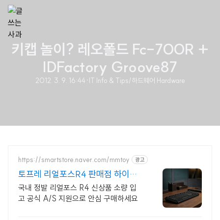
키캡 놀이? 레오폴드 Fc-700R +
IDFactory Groove87
2012. 3. 9. 16:44
·
IT Info & Tips/하드웨어 Hardware
https://smartstore.naver.com/mmtoy
광고
토프레 리얼포스R4 판매점 하이엔
드 키보드 편집샵
국내 정발 리얼포스 R4 신상품 소량 입
고 공식 A/S 지원으로 안심 구매하세요