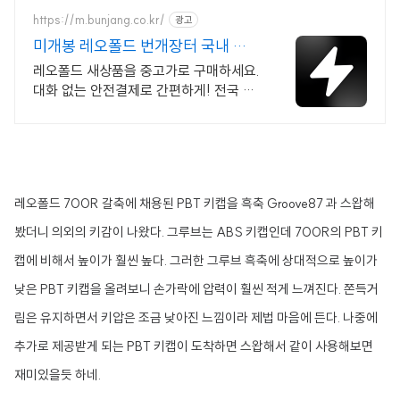
https://m.bunjang.co.kr/
광고
미개봉 레오폴드 번개장터 국내 최
대 브랜드 중고거래
레오폴드 새상품을 중고가로 구매하세요.
대화 없는 안전결제로 간편하게! 전국 각
지에서 올라오는 전국구 최다 상품 매일 1
0만 개 이상의 신규 상품 업로드
레오폴드 700R 갈축에 채용된 PBT 키캡을 흑축 Groove87 과 스왑해
봤더니 의외의 키감이 나왔다. 그루브는 ABS 키캡인데 700R의 PBT 키
캡에 비해서 높이가 훨씬 높다. 그러한 그루브 흑축에 상대적으로 높이가
낮은 PBT 키캡을 올려보니 손가락에 압력이 훨씬 적게 느껴진다. 쫀득거
림은 유지하면서 키압은 조금 낮아진 느낌이라 제법 마음에 든다. 나중에
추가로 제공받게 되는 PBT 키캡이 도착하면 스왑해서 같이 사용해보면
재미있을듯 하네.