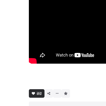
구
공감
독
하
기