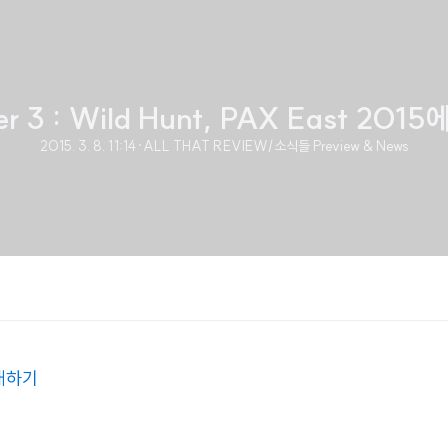
er 3 : Wild Hunt, PAX East 20
2015. 3. 8. 11:14
·
ALL THAT REVIEW/소식들 Preview & News
매하기