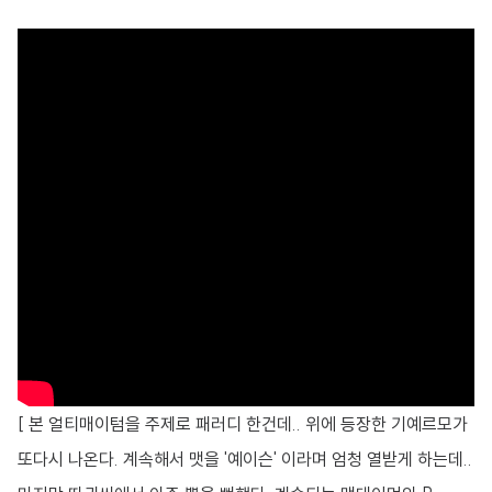
[ 본 얼티매이텀을 주제로 패러디 한건데.. 위에 등장한 기예르모가
또다시 나온다. 계속해서 맷을 '예이슨' 이라며 엄청 열받게 하는데..