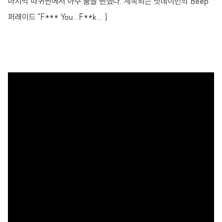
마지막 따귀씬에서 아주 뿜을 뻔했다..계속되는 맷데이먼의 Beep
퍼래이드 "F*** You...F**k... ]