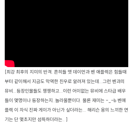
[최강 최후의 지미의 반격. 흔히들 맷 데이먼과 벤 애플렉은 힘들때
부터 같이해서 지금도 막역한 친우로 알려져 있는데...그런 벤과의
뮤비...등장인물들도 쟁쟁하고...이런 어이없는 뮤비에 스타급 배우
들이 몇명이나 등장하는지..놀라울뿐이다. 물론 재미는 -_-b 벤애
플렉 이 자식 진짜 게이가 아닌가 싶더라는... 해리슨 옹의 느끼한 연
기는 단 몇초지만 섬뜩하더라는.. ]