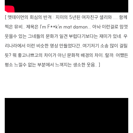
[ 맷데이먼의 회심의 반격 : 지미의 5년된 여자친구 샐리와 .... 함께
찍은 뮤비.. 제목은 I'm F**k'in mat damon... 아놔 이런걸로 맘껏
웃을수 있는 그네들의 문화가 일견 부럽다기보다는 재미가 있네. 우
리나라에서 이런 비슷한 영상 만들었다간..여기저기 소송 많이 걸릴
듯? 뭐 좋고나쁘고의 차이가 아닌 문화적 배경의 차이..랄까. 어쨌든
평소 느낄수 없는 부분에서 느껴지는 생소한 웃음.. ]