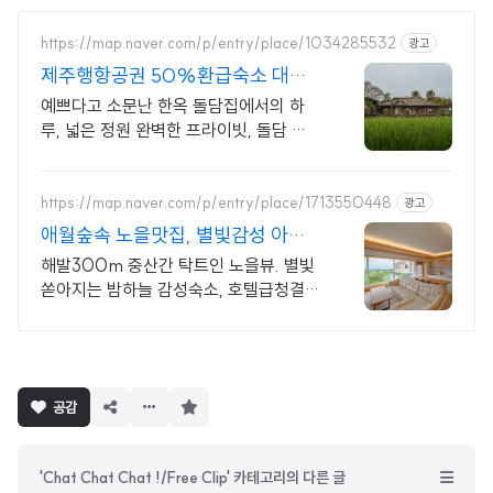
https://map.naver.com/p/entry/place/1034285532
광고
제주행항공권 50%환급숙소 대가
족형 감성돌집 8인까지
예쁘다고 소문난 한옥 돌담집에서의 하
루, 넓은 정원 완벽한 프라이빗, 돌담 자
쿠지 넓고 탁트인 평상 뷰, 감성주점 스타
일 별도 전용 다이닝공간, 침실3, 욕실2,
https://map.naver.com/p/entry/place/1713550448
광고
애월숲속 노을맛집, 별빛감성 아기
용품 완벽구비, 대가족
해발300m 중산간 탁트인 노을뷰. 별빛
쏟아지는 밤하늘 감성숙소, 호텔급청결도
최대 14인 복층 독채, 5개의 침대와 넓은
다이닝룸으로 프라이빗한 대가족 여행
구
공감
독
하
기
'Chat Chat Chat !/Free Clip' 카테고리의 다른 글