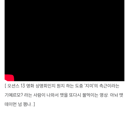
[ 오션스 13 영화 상영회인지 뭔지 하는 도중 '지미'의 측근이라는
기예르모? 라는 사람이 나와서 맷을 또다시 물먹이는 영상. 아놔 맷
데이먼 넘 잼나..]