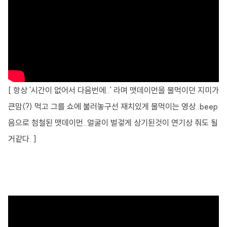
[ 항상 '시간이 없어서 다음번에..' 라며 맷데이먼을 물먹이던 지미가
큰맘(?) 먹고 그를 쇼에 불러놓구선 재치있게 물먹이는 영상..beep
음으로 첨철된 맷데이먼..얼굴이 벌겋게 상기된것이 연기상 줘도 될
거같다. ]