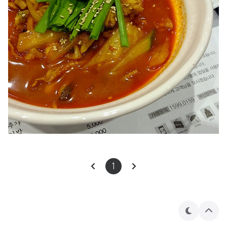
1
테
상
마
단