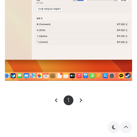
1
테
상
마
단