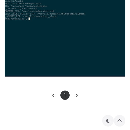
1
테
상
마
단