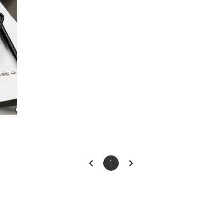
ears
이
다
1
전
음