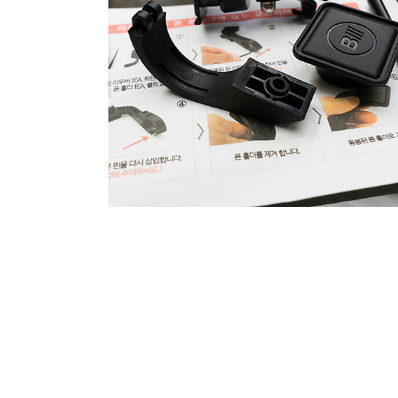
2015.07.23
·
Hobby Life/자전거 * Riding Story & G