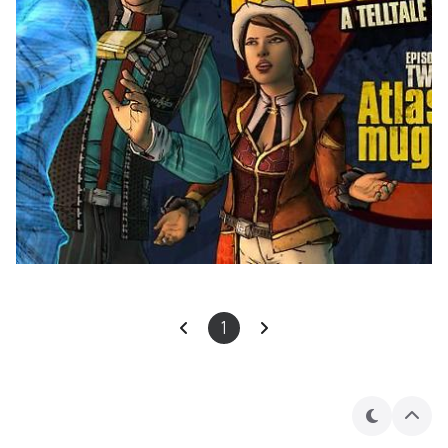
1
테
상
마
단