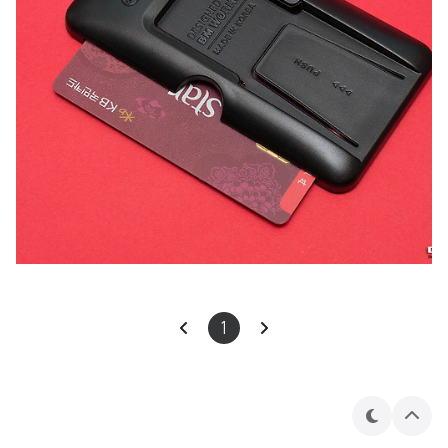
1
테
상
마
단