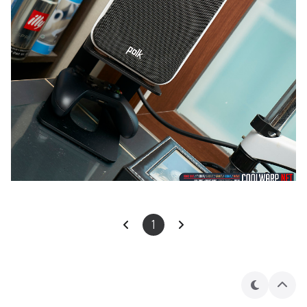
1
테
상
마
단