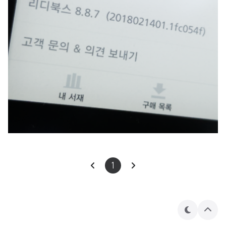
1
테
상
마
단