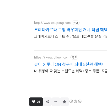
http://www.coupang.com
광고
크레마카르타 쿠팡 와우회원 캐시 적립 혜
크레마카르타 스마트 수납으로 애플펜슬 분실 걱정
https://www.lotteon.com
광고
뷰어 X 롯데ON 첫구매 최대 5천원 혜택!
내 취향에 딱 맞는 브랜드별 혜택+중복 쿠폰! 지
구
21
독
하