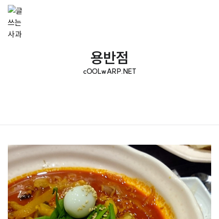
용반점
cOOLwARP.NET