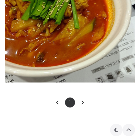
1
테
상
마
단