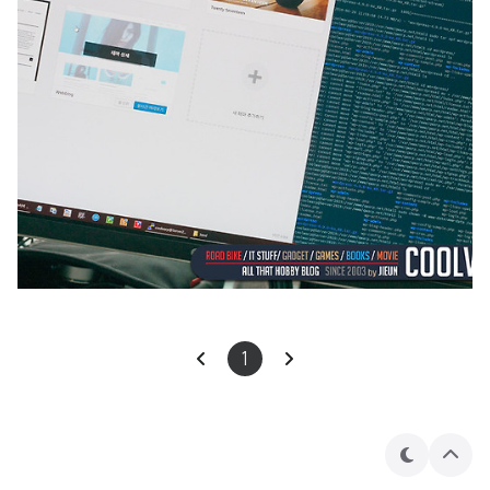
1
테
상
마
단