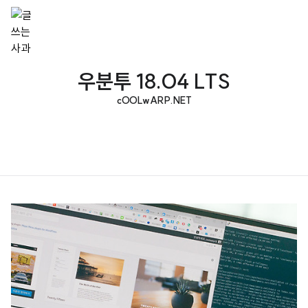
우분투 18.04 LTS
cOOLwARP.NET