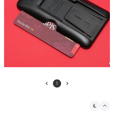
1
테
상
마
단