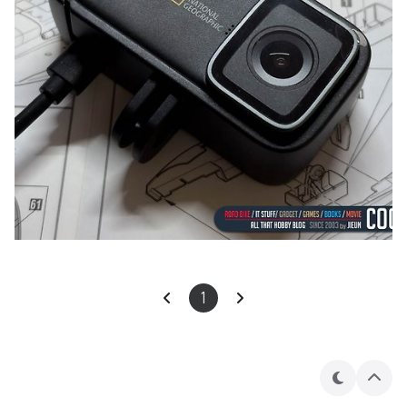
1
테
상
마
단