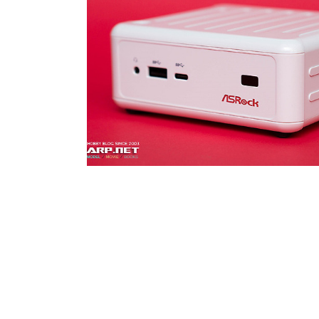
2016.01.01
·
IT Info & Tips/하드웨어 Hardware