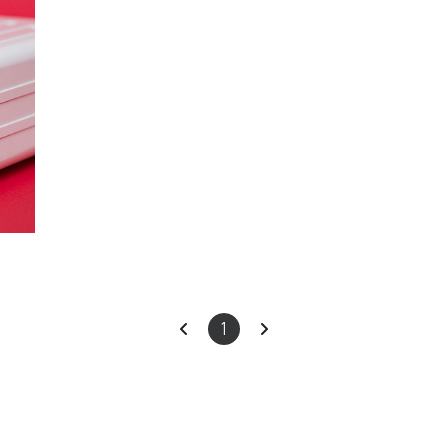
이
다
1
전
음