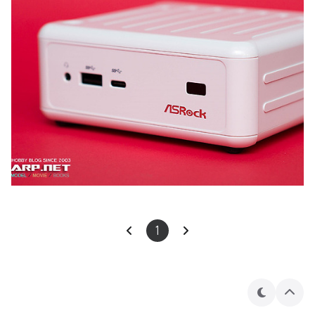
1
테
상
마
단