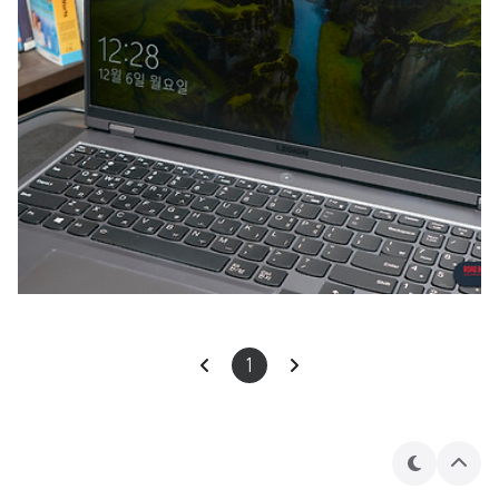
1
테
상
마
단