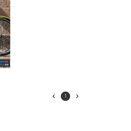
ars
이
다
1
전
음