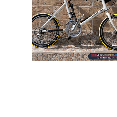
2018.04.17
·
Hobby Life/자전거 * Riding Story & Ge